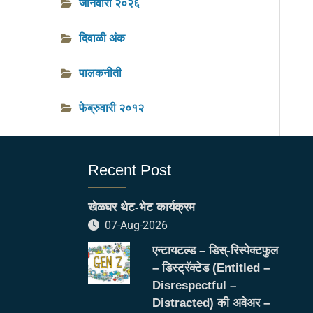
जानेवारी २०२६
दिवाळी अंक
पालकनीती
फेब्रुवारी २०१२
Recent Post
खेळघर थेट-भेट कार्यक्रम
07-Aug-2026
एन्टायटल्ड – डिस्-रिस्पेक्टफुल
– डिस्ट्रॅक्टेड (Entitled –
Disrespectful –
Distracted) की अवेअर –