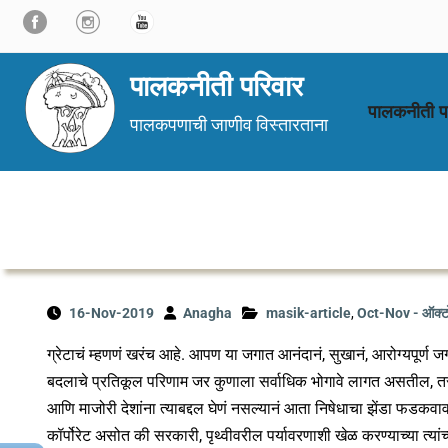
Skip
to
content
पालकनीती परिवार
पालकनीती प
पालकपणाची जाणीव विस्तारताना
16-Nov-2019
Anagha
masik-article
,
Oct-Nov - ऑक्टोब
ग्रेटाचं म्हणणं खरंच आहे. आपण या जगात आनंदानं, सुखानं, आरोग्यपूर्ण
बदलाचे प्रतिकूल परिणाम जर कुणाला सर्वाधिक भोगावे लागत असतील, तर ती
आणि माजोरी देशांना त्याबद्दल घेणं नसल्यानं आता निषेधाचा झेंडा फडकवा
कॉर्पोरेट असोत की सरकारी, पृथ्वीवरील पर्यावरणाशी खेळ करण्याच्या त्या