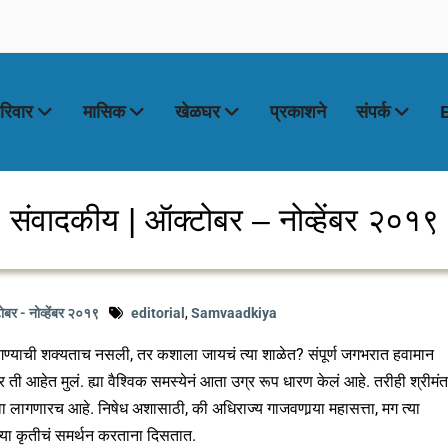
रिवार
मासिक
खेळघर
प्रकाशने
संपर्क
संवादकीय | ऑक्टोबर – नोव्हेंबर २०१९
र - नोव्हेंबर २०१९
editorial
,
Samvaadkiya
 जगण्याची शक्यताच नसली, तर कशाला जायचं त्या शाळेत? संपूर्ण जगभरात हवामान
 आहेत मुलं. ह्या वैश्विक समस्येनं आता उग्र रूप धारण केलं आहे. तरीही श्रीमंत
वा लागणारच आहे. निषेध अशासाठी, की अधिराज्य गाजवणार्‍या महासत्ता, मग त्या
ंच्या कृतीचं समर्थन करताना दिसतात.