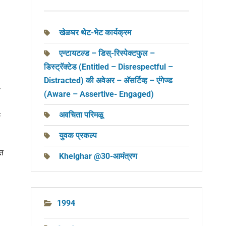
खेळघर थेट-भेट कार्यक्रम
एन्टायटल्ड – डिस्-रिस्पेक्टफुल –
डिस्ट्रॅक्टेड (Entitled – Disrespectful –
Distracted) की अवेअर – अ‍ॅसर्टिव्ह – एंगेज्ड
े
(Aware – Assertive- Engaged)
अवचिता परिमळू
ी
युवक प्रकल्प
डत
Khelghar @30-आमंत्रण
1994