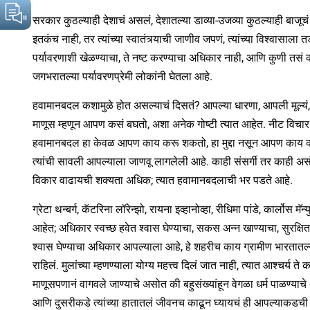
सरकार कुठल्याही देशाचं असलं, देशातल्या डाव्या-उजव्या कुठल्याही बाजूचं अ
इतकंच नाही, तर त्यांच्या स्वातंत्र्याची जाणीव जपणं, त्यांच्या विश्वासाला त
पर्यावरणाशी खेळण्याचा, ते नष्ट करण्याचा अधिकार नाही, आणि कुणी तसं
जगभरातल्या पर्यावरणप्रेमी लोकांनी घेतला आहे.
हवामानबदल कशामुळे होत असल्याचं दिसतं? आपल्या धारणा, आपली मूल्यं, 
माणूस म्हणून आपण कसं बघतो, अशा अनेक गोष्टी त्यात आहेत. नीट विचार के
हवामानबदल हा केवळ आपण काय करू शकतो, हा मुद्दा नसून आपण काय कर
त्यांची सावली आपल्याला जाणवू लागलेली आहे. काही संसर्गी तर काही अ
विकार वाढायची शक्यता अधिक; त्यात हवामानबदलाची भर पडते आहे.
ग्रेटा थन्बर्ग, कॅटरिना लॉरेन्झो, रायना इव्हानोव्हा, रीधिमा पांडे, कार्ल
आहेत; अधिकार स्वच्छ हवेत श्वास घेण्याचा, सकस अन्न खाण्याचा, सुरक्षित
श्वास घेण्याचा अधिकार आपल्याला आहे, हे शहरीच काय ग्रामीण भारतातल्
राहिलं. मुलांच्या म्हणण्याला योग्य महत्त्व दिलं जात नाही, त्यात आश्चर्य
माणूसपणानं वागवले जाण्याचे असोत की बहुसंख्यांहून वेगळा धर्म पाळण्य
आणि दुसरीकडे त्यांच्या हातातलं जीवनच काढून घ्यायचं ही आपल्याकडची 