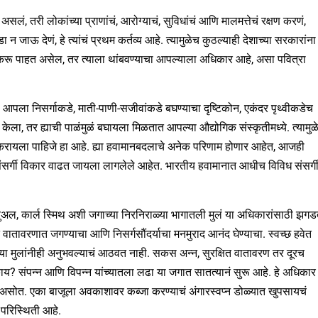
सलं, तरी लोकांच्या प्राणांचं, आरोग्याचं, सुविधांचं आणि मालमत्तेचं रक्षण करणं,
डा न जाऊ देणं, हे त्यांचं प्रथम कर्तव्य आहे. त्यामुळेच कुठल्याही देशाच्या सरकारांना
 करू पाहत असेल, तर त्याला थांबवण्याचा आपल्याला अधिकार आहे, असा पवित्रा
आपला निसर्गाकडे, माती-पाणी-सजीवांकडे बघण्याचा दृष्टिकोन, एकंदर पृथ्वीकडेच
ला, तर ह्याची पाळंमुळं बघायला मिळतात आपल्या औद्योगिक संस्कृतीमध्ये. त्यामुळ
ायला पाहिजे हा आहे. ह्या हवामानबदलाचे अनेक परिणाम होणार आहेत, आजही
संसर्गी विकार वाढत जायला लागलेले आहेत. भारतीय हवामानात आधीच विविध संसर्ग
ोस मॅन्युअल, कार्ल स्मिथ अशी जगाच्या निरनिराळ्या भागातली मुलं या अधिकारांसाठी झग
 वातावरणात जगण्याचा आणि निसर्गसौंदर्याचा मनमुराद आनंद घेण्याचा. स्वच्छ हवेत
या मुलांनीही अनुभवल्याचं आठवत नाही. सकस अन्न, सुरक्षित वातावरण तर दूरच
 ते काय? संपन्न आणि विपन्न यांच्यातला लढा या जगात सातत्यानं सुरू आहे. हे अधिकार
ाचे असोत. एका बाजूला अवकाशावर कब्जा करण्याचं अंगारस्वप्न डोळ्यात खुपसायचं
परिस्थिती आहे.