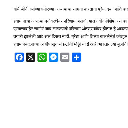
गांधीजींनी त्यांच्यासमोरच्या अन्यायाचा सामना करताना प्रेम, दया आणि क
हवामानाचा आपल्या मनोवस्थेवर परिणाम असतो, यात नवीन-विशेष असं का
प्रमाणाबाहेर सामोरं जावं लागल्याचे परिणाम अंतस्रावांवर होतात हे आ
तयारी झालेली आहे असं दिसत नाही. ग्रेटा आणि तिच्या बालसेनेचं कौतुक
हवामानबदलाच्या आधीपासून संकटांची मोठ्ठी यादी आहे, भारतातल्या मुलांनी
F
X
W
M
E
S
a
h
e
m
h
c
at
ss
ai
ar
e
s
e
l
e
b
A
n
o
p
g
o
p
er
k