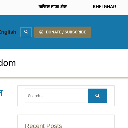
मासिक ताजा अंक
KHELGHAR
English
Search
DONATE / SUBSCRIBE
edom
न
Search
for:
Recent Posts