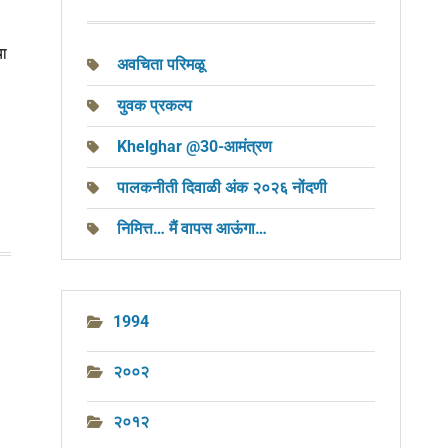
या
अवचिता परिमळू
युवक प्रकल्प
Khelghar @30-आमंत्रण
पालकनीती दिवाळी अंक २०२६ नोंदणी
निमित्त… मैं वापस आऊंगा…
1994
२००२
२०१२