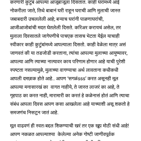
करणारी कुटुंबं आपल्या आजूबाजूला दिसतात. काही घरांमध्ये आई
नोकरीला जाते, तिथे बाबानं घरी राहून घराची आणि मुलाची जास्त
जबाबदारी उचललेली आहे; बऱ्याच घरांनी पाळणाघरांची,
आजीआजोबांची मदत घेतलेली दिसते. करिअर करायचं असेल, तर
मुलाला दिवसातले जागेपणीचे पाचएक तासच भेटता येईल याचाही
स्वीकार काही कुटुंबांमध्ये आपल्याला दिसतो. काही वेळेला मात्र असं
जाणवतं की या तडजोडी करताना, त्यांचा आपल्या मुलाच्या आयुष्यावर,
आपल्या आणि त्याच्या नात्यावर काय परिणाम होणार आहे याची पुरेशी
स्पष्टता नसल्यामुळे, मुलाच्या वागण्याचा अर्थ लावताना कधीकधी
आपली दमछाक होते आहे.. आपण ‘सगळंsss’ करत असूनही मूल
आपल्या मनासारखं का वागत नाहीये, ते जास्त लाजरं का आहे, ते
गृहपाठ का करत नाही, मारामारी का करतं हे कळेनासं होतं आणि त्याचा
संबंध आपला दिवस आपण कसा आखलेला आहे याच्याशी असू शकतो हे
समजणंच निसटून जातं आहे.
मूल वाढवणं ही स्वतःबद्दल शिकण्याची खरं तर एक खूप मोठी संधी आहे!
आपण नकळत आपल्याश्या केलेल्या अनेक गोष्टी जाणीवपूर्वक