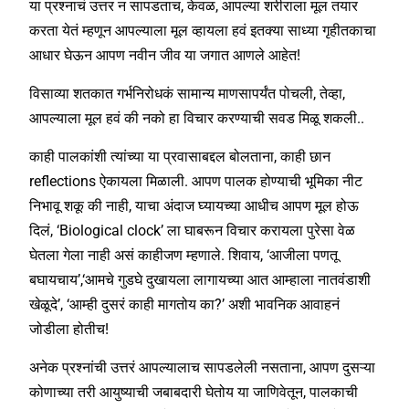
या प्रश्नाचं उत्तर न सापडताच, केवळ, आपल्या शरीराला मूल तयार
करता येतं म्हणून आपल्याला मूल व्हायला हवं इतक्या साध्या गृहीतकाचा
आधार घेऊन आपण नवीन जीव या जगात आणले आहेत!
विसाव्या शतकात गर्भनिरोधकं सामान्य माणसापर्यंत पोचली, तेव्हा,
आपल्याला मूल हवं की नको हा विचार करण्याची सवड मिळू शकली..
काही पालकांशी त्यांच्या या प्रवासाबद्दल बोलताना, काही छान
reflections ऐकायला मिळाली. आपण पालक होण्याची भूमिका नीट
निभावू शकू की नाही, याचा अंदाज घ्यायच्या आधीच आपण मूल होऊ
दिलं, ‘Biological clock’ ला घाबरून विचार करायला पुरेसा वेळ
घेतला गेला नाही असं काहीजण म्हणाले. शिवाय, ‘आजीला पणतू
बघायचाय’,‘आमचे गुडघे दुखायला लागायच्या आत आम्हाला नातवंडाशी
खेळूदे’, ‘आम्ही दुसरं काही मागतोय का?’ अशी भावनिक आवाहनं
जोडीला होतीच!
अनेक प्रश्नांची उत्तरं आपल्यालाच सापडलेली नसताना, आपण दुसऱ्या
कोणाच्या तरी आयुष्याची जबाबदारी घेतोय या जाणिवेतून, पालकाची