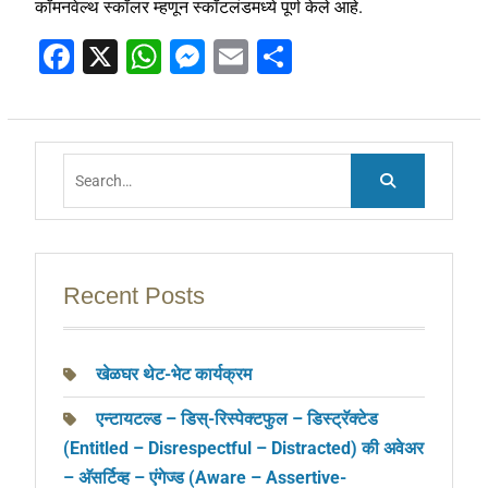
कॉमनवेल्थ स्कॉलर म्हणून स्कॉटलंडमध्ये पूर्ण केले आहे.
F
X
W
M
E
S
a
h
e
m
h
c
at
ss
ai
ar
e
s
e
l
e
Search
b
A
n
for:
o
p
g
o
p
er
k
Recent Posts
खेळघर थेट-भेट कार्यक्रम
एन्टायटल्ड – डिस्-रिस्पेक्टफुल – डिस्ट्रॅक्टेड
(Entitled – Disrespectful – Distracted) की अवेअर
– अ‍ॅसर्टिव्ह – एंगेज्ड (Aware – Assertive-