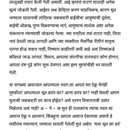
लालूचही तयार केली गेली असावी. आई व्हावंसं वाटणं यालाही अनेक
मूल्यं जोडली गेली. आईवर लक्ष केंद्रित करणं साहजिकच, कारण मूल
जन्माला घालायची तांत्रिक जबाबदारी बाईचीच! आयुष्याची पूर्तता,
बाईची ओळख, पुण्य मिळवण्याचा मार्ग, आयुष्याचं सार्थक अशा अनेक
संकल्पना त्याच्याशी जोडल्या गेल्या. ज्या स्त्रीला तसं वाटत नाही, तिला
नावं ठेवली जाऊ लागली आणि ज्या व्यक्तीला नैसर्गिक रीतीनं मातृत्व
प्राप्त होऊ शकत नाही, तिच्यात काहीतरी कमी आहे असं तिच्याकडे
बघितलं जाऊ लागलं. शिवाय, आपल्या संपत्तीचा वारसदार कोण होणार,
आपला वंश पुढे कोण सुरू ठेवणार अशा इतर मुद्द्यांचीही भर घातली
गेली.
या सगळ्या आवाजात आपल्याला स्वतःला आपलं मत ऐकू येणंही
मुश्कील! आपल्याला मूल हवंय का? आत्ता हवंय का? नाही घेतली आपण
मुलाची जबाबदारी तर काय होईल? असे प्रश्न विचारायची उसंत
मिळेलच असं नाही! अ – ने – क मुलं ही पालकांना त्यांचा स्वतःचा
आवाज ऐकू न आल्यानं, किंबहुना आपला आवाज ऐकायचा असतो हे
माहीतच नसल्यानं, जन्माला घातली गेलेली मुलं आहेत. ‘मला मूल का हवं’