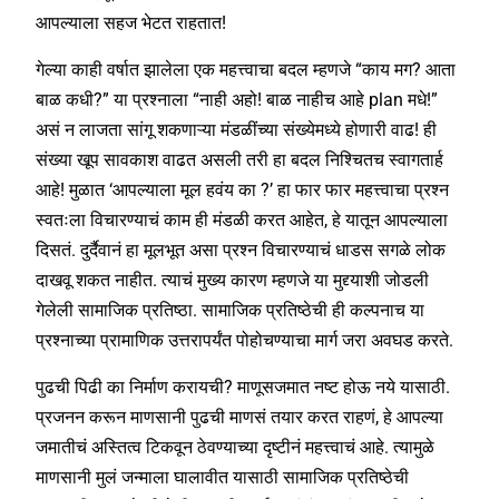
आपल्याला सहज भेटत राहतात!
गेल्या काही वर्षात झालेला एक महत्त्वाचा बदल म्हणजे “काय मग? आता
बाळ कधी?” या प्रश्नाला “नाही अहो! बाळ नाहीच आहे plan मधे!”
असं न लाजता सांगू शकणाऱ्या मंडळींच्या संख्येमध्ये होणारी वाढ! ही
संख्या खूप सावकाश वाढत असली तरी हा बदल निश्चितच स्वागतार्ह
आहे! मुळात ‘आपल्याला मूल हवंय का ?’ हा फार फार महत्त्वाचा प्रश्न
स्वतःला विचारण्याचं काम ही मंडळी करत आहेत, हे यातून आपल्याला
दिसतं. दुर्दैवानं हा मूलभूत असा प्रश्न विचारण्याचं धाडस सगळे लोक
दाखवू शकत नाहीत. त्याचं मुख्य कारण म्हणजे या मुद्द्याशी जोडली
गेलेली सामाजिक प्रतिष्ठा. सामाजिक प्रतिष्ठेची ही कल्पनाच या
प्रश्नाच्या प्रामाणिक उत्तरापर्यंत पोहोचण्याचा मार्ग जरा अवघड करते.
पुढची पिढी का निर्माण करायची? माणूसजमात नष्ट होऊ नये यासाठी.
प्रजनन करून माणसानी पुढची माणसं तयार करत राहणं, हे आपल्या
जमातीचं अस्तित्व टिकवून ठेवण्याच्या दृष्टीनं महत्त्वाचं आहे. त्यामुळे
माणसानी मुलं जन्माला घालावीत यासाठी सामाजिक प्रतिष्ठेची