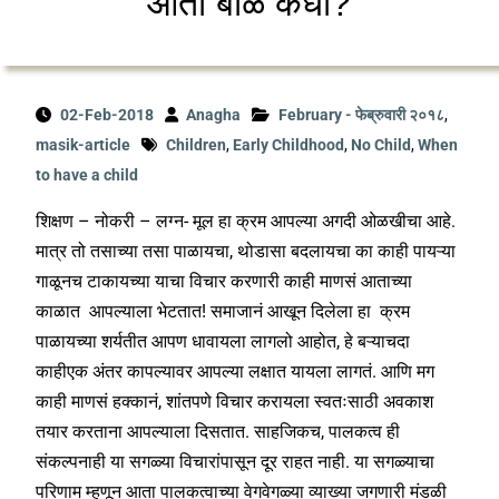
‘आता बाळ कधी?’
02-Feb-2018
Anagha
February - फेब्रुवारी २०१८
,
masik-article
Children
,
Early Childhood
,
No Child
,
When
to have a child
शिक्षण – नोकरी – लग्न- मूल हा क्रम आपल्या अगदी ओळखीचा आहे.
मात्र तो तसाच्या तसा पाळायचा, थोडासा बदलायचा का काही पायऱ्या
गाळूनच टाकायच्या याचा विचार करणारी काही माणसं आताच्या
काळात आपल्याला भेटतात! समाजानं आखून दिलेला हा क्रम
पाळायच्या शर्यतीत आपण धावायला लागलो आहोत, हे बऱ्याचदा
काहीएक अंतर कापल्यावर आपल्या लक्षात यायला लागतं. आणि मग
काही माणसं हक्कानं, शांतपणे विचार करायला स्वतःसाठी अवकाश
तयार करताना आपल्याला दिसतात. साहजिकच, पालकत्व ही
संकल्पनाही या सगळ्या विचारांपासून दूर राहत नाही. या सगळ्याचा
परिणाम म्हणून आता पालकत्वाच्या वेगवेगळ्या व्याख्या जगणारी मंडळी