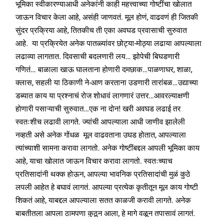
भूमिका स्वीकारण्याआधी अनेकांनी काही महत्त्वाच्या गोष्टींचा खोलात
जाऊन विचार केला आहे, असंही जाणवतं. मूल होणं, वाढवणं ही जितकी
सुंदर प्रक्रिया आहे, तितकीच ती एका अवघड प्रवासाची सुरुवात
आहे. या प्रक्रियेत अनेक पातळ्यांवर छोट्या-मोठ्या लढाया आपल्याला
लढाव्या लागतात. दिवसाची बदलणारी लय… झोपेची बिघडणारी
गणितं… बाळाला खाऊ घालताना होणारी दमछाक…पाळणाघर, शाळा,
क्लास, सहली या ठिकाणी ने-आण करताना उडणारी तारांबळ…उद्याच्या
डब्यात काय या प्रश्नाचं रोज शोधावं लागणारं उत्तर…आवरल्याक्षणी
होणारी पसाऱ्याची सुरुवात…एक ना दोन! खरी अवघड लढाई तर
स्वतःशीच लढावी लागते. ज्यांची आपल्याला आधी जाणीव झालेली
नव्हती असे अनेक गोंधळ मूल वाढवताना उघड होतात, आपल्याला
त्यांच्याशी सामना करावा लागतो. अनेक गोष्टींबद्दल आपली भूमिका काय
आहे, याचा खोलात जाऊन विचार करावा लागतो. स्वतःच्याच
प्रतिसादांनी थक्क होऊन, आपल्या भावनिक प्रतिसादांची मुळं कुठे
लपली आहेत हे बघावं लागतं. आपल्या प्रत्येक कृतीतून मूल काय गोष्टी
शिकतं आहे, याबद्दल आपल्याला सतत काळजी करावी लागते. अनेक
बाबतीतला आपला ठामपणा कुठून आला, हे मागे वळून तपासावं लागतं.