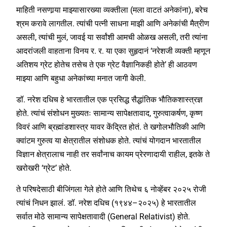
माहिती नसणार्‍या माझ्यासारख्या व्यक्तीला (मला वाटतं अनेकांना), बरेच
श्रम करावे लागतील. त्यांची पत्नी साधना माझी आणि अनेकांची मैत्रीण
असली, त्यांची मुलं, जावई या सर्वांशी आमची ओळख असली, तरी त्यांना
आदरांजली वाहताना विनय र. र. या एका सुहृदानं ‘नरेशजी व्यक्ती म्हणून
अतिशय ग्रेट होतेच तसेच ते एक ग्रेट वैज्ञानिकही होते’ ही आठवण
माझ्या आणि बहुधा अनेकांच्या मनात जागी केली.
डॉ. नरेश दधिच हे भारतातील एक प्रसिद्ध सैद्धांतिक भौतिकशास्त्रज्ञ
होते. त्यांचं संशोधन मुख्यतः सामान्य सापेक्षतावाद, गुरुत्वाकर्षण, कृष्ण
विवरं आणि ब्रह्मांडशास्त्र यावर केंद्रित होतं. ते खगोलभौतिकी आणि
क्वांटम गुरुत्व या क्षेत्रातील संशोधक होते. त्यांचं योगदान भारतातील
विज्ञान क्षेत्रालाच नाही तर सर्वांनाच कायम प्रेरणादायी राहील, इतके ते
खरोखरी ‘ग्रेट’ होते.
ते परिषदेसाठी बीजिंगला गेले होते आणि तिथेच ६ नोव्हेंबर २०२५ रोजी
त्यांचं निधन झालं. डॉ. नरेश दधिच (१९४४–२०२५) हे भारतातील
सर्वात मोठे सामान्य सापेक्षतावादी (General Relativist) होते.