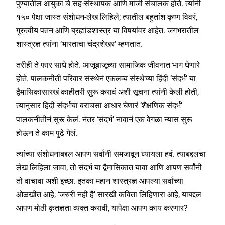
पुण्यातील आयुका चे सह-संस्थापक आणि माजी संचालक होते. त्यांनी
१५० पेक्षा जास्त संशोधन-लेख लिहिले; त्यातील बहुतांश कृष्ण विवरं,
गुरुत्वीय पतन आणि ब्रह्मांडशास्त्र या विषयांवर आहेत. जगभरातील
शास्त्रज्ञ त्यांना ‘भारताचा चंद्रशेखर’ म्हणतात.
तरीही ते फार साधे होते. आजूबाजूच्या सामाजिक जीवनात भाग घेणारे
होते. पालकनीती परिवार संस्थेनं एकलव्य संस्थेच्या हिंदी ‘संदर्भ’ या
द्वैमासिकासारखं काहीतरी सुरू करावं अशी सूचना त्यांनी केली होती,
त्यानुसार हिंदी संदर्भचा बराचसा आधार घेणारं ‘शैक्षणिक संदर्भ’
पालकनीतीनं सुरू केलं. नंतर ‘संदर्भ’ नावानं एक वेगळा न्यास सुरू
होऊन ते काम पुढे गेलं.
त्यांच्या संशोधनाबद्दल आपण सर्वांनी समजावून घ्यायला हवं. त्याबद्दलचा
लेख लिहिला जावा, तो संदर्भ या द्वैमासिकात यावा आणि आपण सर्वांनी
तो वाचावा अशी इच्छा. इतका महान शास्त्रज्ञ आपल्या सर्वांच्या
ओळखीत आहे, ‘जरुरी नही है’ सारखी कविता लिहिणारा आहे, याबद्दल
आपण मोठी कृतज्ञता व्यक्त करावी, यापेक्षा आपण काय करणार?