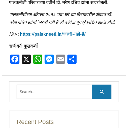
पालकनीती परिवाराच्या वतीनं डॉ. नरेश दधिच ह्यांना आदरांजली.
पालकनीतीच्या
ऑगस्ट
२०१८
च्या
‘
धर्म
’
ह्या
विषयावरील
अंकात
डॉ
.
नरेश
दधिच
ह्यांची
‘
जरुरी
नही
है
’
ही
कविता
पुनर्प्रकाशित
झाली
होती
.
लिंक
:
https://palakneeti.in/जरुरी-नही-है/
संजीवनी कुलकर्णी
F
X
W
M
E
S
a
h
e
m
h
c
at
ss
ai
ar
e
s
e
l
e
Search
b
A
n
for:
o
p
g
o
p
er
k
Recent Posts