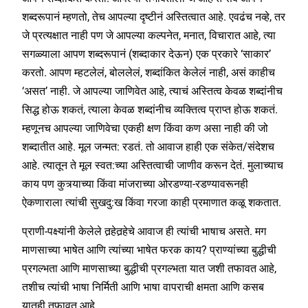
शब्दरूपानं म्हणतो, तेच आपल्या दृष्टीनं अस्तित्वात आहे. एवढंच नव्हे, तर
जे प्रत्यक्षात नाही पण जे आपल्या कल्पनेत, मनात, विचारात आहे, त्या
सगळ्याला आपण शब्दरूपानं (शब्दाकार देऊन) एक प्रकारे ‘साकार’
करतो. आपण म्हटलेलं, बोललेलं, शब्दांकित केलेलं नाही, असं काहीच
‘असत’ नाही. जे आपल्या जाणिवेत आहे, त्याचं अस्तित्व केवळ शब्दांनीच
सिद्ध होऊ शकतं, त्याला केवळ शब्दांनीच व्यक्तित्व प्राप्त होऊ शकतं.
म्हणूनच आपल्या जाणिवेचा एकही क्षण किंवा कण असा नाही की जो
शब्दातीत आहे. मूल जन्मत: रडतं. तो आवाज हाही एक संकेत/संदेशच
आहे. त्यातून ते मूल स्वत:च्या अस्तित्वाची जाणीव करून देतं. मुलाच्याच
काय पण कुत्र्याच्या किंवा मांजराच्या ओरडण्या-रडण्यावरूनही
ऐकणाराला त्यांची सुखदु:ख किंवा गरजा काही प्रमाणात कळू शकतात.
प्राणी-पक्ष्यांनी केलेले तर्‍हेतर्‍हेचे आवाज ही त्यांची भाषाच असते. मग
माणसाच्या भाषेत आणि त्यांच्या भाषेत फरक काय? प्राण्यांच्या बुद्धीची
प्रगल्भता आणि माणसाच्या बुद्धीची प्रगल्भता यात जशी तफावत आहे,
तशीच त्यांची भाषा निर्मिती आणि भाषा वापराची क्षमता आणि कसब
यातही तफावत आहे.