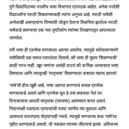
पुणे विद्यापिठाच्या परकीय भाषा विभागात प्रपाठक आहेत. अनेक परदेशी
विद्यार्थ्यांना मराठी शिकवण्याचाही त्यांना अनुभव आहे. मराठी भाषेशी
अनोळखी असणार्‍यांना तिच्याशी जोडून देताना विकसित झालेला मराठी
भाषेकडे बघण्याचा एक नवा दृष्टीकोण त्यांच्या लिखाणातून आपल्याला
जाणवेल.
तरी भाषा ही प्रत्येक माणसाला अवगत असतेच. त्यामुळे सर्वसामान्यपणे
भाषेविषयी एक समज पसरलेला दिसतो, की भाषा ही मुद्दाम ‘शिकण्याची’
काही गरज नाही. खूप जणांना असंही वाटतं की क‘मिक अभ्यासात भाषा
विषयाला आणि त्यातूनही ‘मातृभाषा’ शिकण्याला कशाला महत्त्व द्यायचं!
‘भाषे’ची हीच खुबी आहे. भाषा अवगत करण्याचं कसब प्रत्येक
माणसाकडे असतं आणि प्रत्येक मूल हे तसं बघायला गेलं तर
विनासायास आपली मातृभाषा (स्वभाषा) आत्मसात करत असतं.
निदानपक्षी पडणार्‍या प्रयासांची स्पष्ट जाणीव त्या मुलाला आणि
आसपास वावरणार्‍या मोठ्यांनाही नसते. त्यामुळे माणसाचा कल ‘भाषे’ला
गृहीत धरण्याकडे असतो. ती नकळत त्याच्या जीवनाचं इतकं अविभाज्य