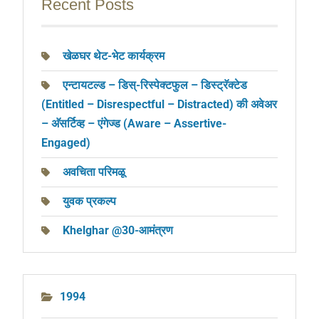
k
Recent Posts
खेळघर थेट-भेट कार्यक्रम
एन्टायटल्ड – डिस्-रिस्पेक्टफुल – डिस्ट्रॅक्टेड
(Entitled – Disrespectful – Distracted) की अवेअर
– अ‍ॅसर्टिव्ह – एंगेज्ड (Aware – Assertive-
Engaged)
अवचिता परिमळू
युवक प्रकल्प
Khelghar @30-आमंत्रण
1994