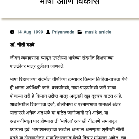
भाषा आणि विकास
14-Aug-1999
Priyanvada
masik-article
डॉ. नीती बडवे
जीवन-व्यवहाराला व्यापून उरलेल्या भाषेच्या संदर्भात शिक्षणाच्या
पातळीवर मात्र दुर्लक्षच जाणवते.
भाषा शिक्षणाच्या संदर्भात चौथीच्या टप्प्यावर किमान लिहिता-वाचता येणे
ही क्षमता अपेक्षिली जाते. वस्त्यांमध्ये, गावा-पाड्यांमध्ये जरी शाळा
पोचल्या तरी हे किमान उद्दीष्ठ मात्र अजूनही खूप दूरचंच वाटत आहे.
शाळांमधील शिक्षणाचा दर्जा, बोलीभाषा व प्रमाणभाषा यामधलं अंतर
यासारखे अनेक अडथळे या वाटेत जागोजागी उभे आहेत. या
अडचणींमधून पार होण्यासाठी ‘भाषेला’ आणखी नीटपणे समजावून
घ्यायला हवं. भाषाशास्त्राचा सखोल अभ्यास असणार्‍या श्रीमती नीती
बडवे या लेखमालेतून भाषाशिक्षणासंदर्भातले विचार मांडणार आहेत. त्या