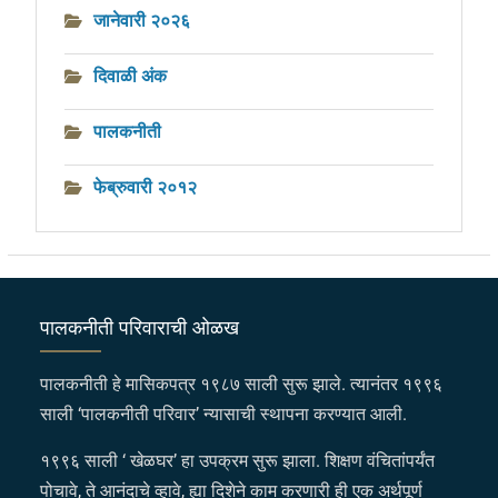
जानेवारी २०२६
दिवाळी अंक
पालकनीती
फेब्रुवारी २०१२
पालकनीती परिवाराची ओळख
पालकनीती हे मासिकपत्र १९८७ साली सुरू झाले. त्यानंतर १९९६
साली ‘पालकनीती परिवार’ न्यासाची स्थापना करण्यात आली.
१९९६ साली ‘ खेळघर’ हा उपक्रम सुरू झाला. शिक्षण वंचितांपर्यंत
पोचावे, ते आनंदाचे व्हावे, ह्या दिशेने काम करणारी ही एक अर्थपूर्ण