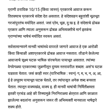
प्राणी ठराविक 10/15 (किंवा जास्त) प्रकारचे आवाज करून
तितक्याच प्रकारचे संदेश देत असतात. हे संदेशवहन बहुतांशी मूलभूत
गरजांपुरतंच मर्यादित असतं. जसं प्रेम, भूक, दु:ख इ. हे संदेशाचे ढोबळ
प्रकार आणि त्याला अनुसरून ढोबळ अभिव्यक्तीचे मार्ग इतकंच
प्राण्यांच्या भाषेचं मर्यादित स्वरूप असतं.
सर्वसामान्यपणे मानवी भाषांमधे वापरले जाणारे आवाज हे एक आरोळी
किंवा किंचाळी अशाप्रकारचे ढोबळ आवाज नसतात. तोंडाने केलेल्या
आवाजाचे सूक्ष्म घटक भाषिक संरचनेला पायाभूत असतात. त्यांच्या
वेगवेगळ्या प्रकारच्या जुळणीतून दुय्यम स्तरावरील शब्दश: असं‘य घटक
घडवता येतात. जसं काही स्वर (पारिभाषिक : स्वन) ग, म, भ, न, अ, आ,
ई हे लघुतम पायाभूत घटक घेतले, तर त्यांपासून अनेक शब्द बनवता
येतात. त्यातून वाक्यखंड, वाक्य इ. ही मानवी भाषांची निर्मितीक्षमता
इतकी प्रचंड आहे की तिच्यामुळे निरनिराळ्या क्षेत्रात आणि काळात
झालेल्या बदलांना अनुसरून जरूर ती अभिव्यक्ती मानवाला भाषेद्वारे
शक्य होते.