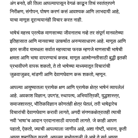
अंग बनते, की तिला आपल्यापासून वेगळं काढून तिचं स्वतंत्रपणे
निरीक्षण, संगोपन, पोषण करणं कसं आवश्यक आणि लाभदायी आहे,
याचा माणूस दूरान्वयानंही विचार करत नाही.
भाषेचं महत्त्व प्रत्येक माणसाच्या जीवनातच नव्हे तर संपूर्ण मानवतेच्या
इतिहासात आणि मानवाच्या उत्कर्षात अनन्यसाधारण आहे. माणूस आणि
इतर सजीव यामधला सर्वात महत्त्वाचा फरक म्हणजे माणसाची भाषेची
क्षमता आणि भाषा वापरण्याचं कसब. माणूस आत्मोन्नतीसाठी बुद्धी इतकी
प्रभावीपणे वापरू शकतो, ते तो भाषेच्या माध्यमातून विचारांची
जुळवाजुळव, मांडणी आणि देवाणघेवाण करू शकतो, म्हणून.
आपल्या आयुष्यातला प्रत्येक क्षण आणि प्रत्येक क्षेत्र भाषेनं व्यापलेलं
आहे. अवकाश विज्ञान, उपग‘ह, स्थापत्य, अभियांत्रिकी, युद्धशास्त्र,
समाजशास्त्र, भौतिकविज्ञान कोणतंही क्षेत्र घेतलं, तरी भाषेद्वारेच
विचारांची देवाणघेवाण करावी लागते, अगदी संगणकक्षेत्रातही त्याची
नवी ‘भाषा’च आदान प्रदानासाठी वापरावी लागते. जे काही आपण
पहातो, ऐकतो, ज्याची आपल्याला जाणीव आहे, अशा गोष्टी, भावना, कृती
आपण शब्दांकित करतो. आपल्या सभोवताली जे आहे ते सर्व आपण