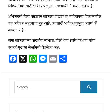
निश्चित यशासाठी भाषेवर प्रभुत्व असण्याची नितान्त गरज आहे.
अभिव्यक्ती किंवा संज्ञापन कौशल्य वाढवणं हा व्यक्तिमत्त्व विकासातील
एक अतिशय महत्त्वाचा मुद्दा आहे. त्यासाठी भाषेवर प्रभुत्व असणं, ही
पूर्वअट आहे.
भाषा कौशल्याच्या संदर्भात स्वभाषा, बोलीभाषा आणि परभाषा यांचा
परामर्श पुढच्या लेखांमध्ये घेतलेला आहे.
F
X
W
M
E
S
a
h
e
m
h
c
at
ss
ai
ar
e
s
e
l
e
Search
b
A
n
for:
o
p
g
o
p
er