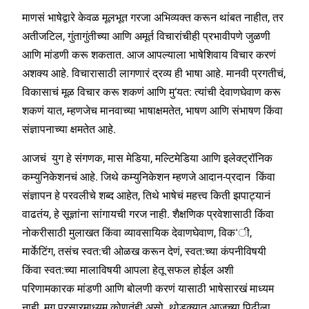
माणसं भाषेद्वारे केवळ मूलभूत गरजा अभिव्यक्त करून थांबत नाहीत, तर
अतीजटिल, गुंतागुंतीच्या आणि अमूर्त विचारांचीही प्रभावीपणे जुळणी
आणि मांडणी करू शकतात. आज आपल्याला भाषेशिवाय विचार करणं
अशक्य आहे. विचारासाठी लागणारं द्रव्य ही भाषा आहे. मानवी प्रगतीचं,
विकासाचं मूळ विचार करू शकणं आणि मु‘यत: त्यांची देवाणघेवाण करू
शकणं यात, म्हणजेच मानवाच्या भाषाक्षमतेत, भाषण आणि संभाषण किंवा
संज्ञापनाच्या क्षमतेत आहे.
आजचं युग हे संगणक, मास मेडिया, मल्टिमेडिया आणि इलेक्ट्रॉनिक
कम्युनिकेशनचं आहे. जिथे कम्युनिकेशन म्हणजे आदान-प्रदान किंवा
संज्ञापन हे परवलीचे शब्द आहेत, तिथे भाषेचं महत्त्व किती झपाट्यानं
वाढतंय, हे सूज्ञांना सांगायची गरज नाही. शैक्षणिक प्रवेशासाठी किंवा
नोकरीसाठी मुलाखत किंवा व्यावसायिक देवाणघेवाण, विक‘ी,
मार्केटिंग, तसंच स्वत:ची ओळख करून देणं, स्वत:च्या कंपनीविषयी
किंवा स्वत:च्या मालाविषयी आपला हेतू सफल होईल अशी
परिणामकारक मांडणी आणि बोलणी करणं यासाठी भाषेसारखं माध्यम
नाही, मग प्रसारमाध्यम कोणतंही असो. थोडक्यात आजच्या पिढीला