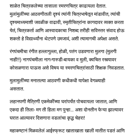
शाळेत चित्रकलेच्या तासाला स्मरणचित्र काढायला देतात.
मुलांमुलींच्या आठवणीतली दृश्यं त्यांनी चित्रभाषेतून मांडावीत, त्यांची
दृश्यमाध्यमाशी जवळीक वाढावी, स्मृतीचित्रांना कागदावर व्यक्त करता
येतं, चित्रकर्ता आणि आस्वादकाचा निशब्द तरीही सविस्तर संवाद होऊ
शकतो हे विद्यार्थ्यांना थेटपणे उमजावं, अशी त्यामागची अपेक्षा असते.
रंगपंचमीचा रंगीत हल्लागुल्ला, होळी, पतंग उडवणारा मुलगा (मुलगी
नाही!!) नागपंचमीला नाग-गारुडी-बायका व मुली, क्वचित रस्त्यावर
कोसळणारा पाऊस असे विषय या स्मरणचित्रांसाठी शिक्षक निवडतात.
मुलामुलींच्या मनातल्या आठवणी कधीकधी यापेक्षा वेगळ्याही
असतात.
लहानपणी मैत्रिणी एकमेकींच्या घरांपर्यंत पोचवायला जातात, आणि
एकदा ही तिला- मग ती हिला मग पुन्हा… अशा दोनतीन फेऱ्या झाल्यावर
घरात आल्यावर दिसणारा वडलांचा कृद्ध चेहरा!
महाकष्टानं मिळवलेलं आईस्फ्रूट खाताखाता खाली मातीत पडतं आणि