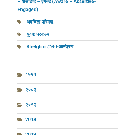
– अ‍ॅसर्टिव्ह – एंगेज्ड (Aware – Assertive-
Engaged)
अवचिता परिमळू
युवक प्रकल्प
Khelghar @30-आमंत्रण
1994
२००२
२०१२
2018
2019