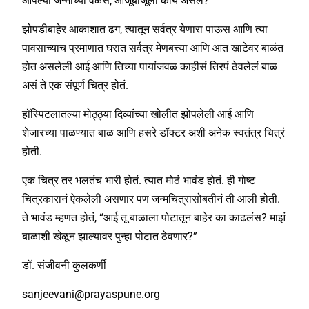
आपल्या जन्माच्या वेळेस, आजूबाजूला काय असेल?
झोपडीबाहेर आकाशात ढग, त्यातून सर्वत्र येणारा पाऊस आणि त्या
पावसाच्याच प्रमाणात घरात सर्वत्र मेणबत्त्या आणि आत खाटेवर बाळंत
होत असलेली आई आणि तिच्या पायांजवळ काहीसं तिरपं ठेवलेलं बाळ
असं ते एक संपूर्ण चित्र होतं.
हॉस्पिटलातल्या मोठ्ठ्या दिव्यांच्या खोलीत झोपलेली आई आणि
शेजारच्या पाळण्यात बाळ आणि हसरे डॉक्टर अशी अनेक स्वतंत्र चित्रं
होती.
एक चित्र तर भलतंच भारी होतं. त्यात मोठं भावंड होतं. ही गोष्ट
चित्रकारानं ऐकलेली असणार पण जन्मचित्रासोबतीनं ती आली होती.
ते भावंड म्हणत होतं, “आई तू बाळाला पोटातून बाहेर का काढलंस? माझं
बाळाशी खेळून झाल्यावर पुन्हा पोटात ठेवणार?”
डॉ. संजीवनी कुलकर्णी
sanjeevani@prayaspune.org