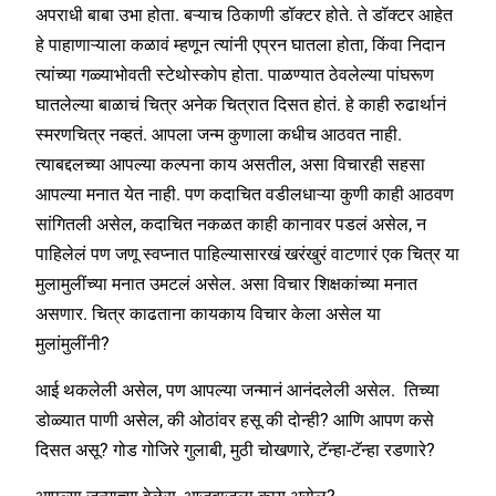
अपराधी बाबा उभा होता. बऱ्याच ठिकाणी डॉक्टर होते. ते डॉक्टर आहेत
हे पाहाणाऱ्याला कळावं म्हणून त्यांनी एप्रन घातला होता, किंवा निदान
त्यांच्या गळ्याभोवती स्टेथोस्कोप होता. पाळण्यात ठेवलेल्या पांघरूण
घातलेल्या बाळाचं चित्र अनेक चित्रात दिसत होतं. हे काही रुढार्थानं
स्मरणचित्र नव्हतं. आपला जन्म कुणाला कधीच आठवत नाही.
त्याबद्दलच्या आपल्या कल्पना काय असतील, असा विचारही सहसा
आपल्या मनात येत नाही. पण कदाचित वडीलधाऱ्या कुणी काही आठवण
सांगितली असेल, कदाचित नकळत काही कानावर पडलं असेल, न
पाहिलेलं पण जणू स्वप्नात पाहिल्यासारखं खरंखुरं वाटणारं एक चित्र या
मुलामुलींच्या मनात उमटलं असेल. असा विचार शिक्षकांच्या मनात
असणार. चित्र काढताना कायकाय विचार केला असेल या
मुलांमुलींनी?
आई थकलेली असेल, पण आपल्या जन्मानं आनंदलेली असेल. तिच्या
डोळ्यात पाणी असेल, की ओठांवर हसू की दोन्ही? आणि आपण कसे
दिसत असू? गोड गोजिरे गुलाबी, मुठी चोखणारे, टॅन्हा-टॅन्हा रडणारे?