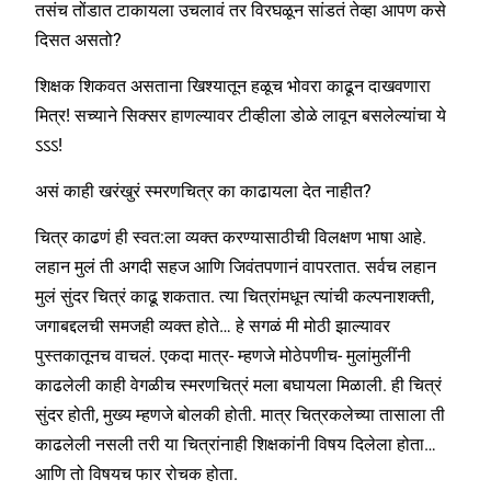
तसंच तोंडात टाकायला उचलावं तर विरघळून सांडतं तेव्हा आपण कसे
दिसत असतो?
शिक्षक शिकवत असताना खिश्यातून हळूच भोवरा काढून दाखवणारा
मित्र! सच्याने सिक्सर हाणल्यावर टीव्हीला डोळे लावून बसलेल्यांचा ये
ऽऽऽ!
असं काही खरंखुरं स्मरणचित्र का काढायला देत नाहीत?
चित्र काढणं ही स्वत:ला व्यक्त करण्यासाठीची विलक्षण भाषा आहे.
लहान मुलं ती अगदी सहज आणि जिवंतपणानं वापरतात. सर्वच लहान
मुलं सुंदर चित्रं काढू शकतात. त्या चित्रांमधून त्यांची कल्पनाशक्ती,
जगाबद्दलची समजही व्यक्त होते… हे सगळं मी मोठी झाल्यावर
पुस्तकातूनच वाचलं. एकदा मात्र- म्हणजे मोठेपणीच- मुलांमुलींनी
काढलेली काही वेगळीच स्मरणचित्रं मला बघायला मिळाली. ही चित्रं
सुंदर होती, मुख्य म्हणजे बोलकी होती. मात्र चित्रकलेच्या तासाला ती
काढलेली नसली तरी या चित्रांनाही शिक्षकांनी विषय दिलेला होता…
आणि तो विषयच फार रोचक होता.