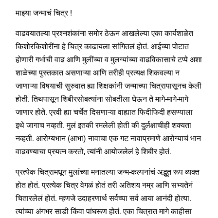
माझ्या जन्माचं चित्र !
वाढवयातल्या प्रश्नशंकांना समोर ठेऊन आखलेल्या एका कार्यशाळेत
किशोरकिशोरींना हे चित्र काढायला सांगितलं होतं. आईच्या पोटात
होणारी गर्भाची वाढ आणि मुलींच्या व मुलग्यांच्या वाढविकासाचे टप्पे अशा
शाळेच्या पुस्तकात असणाऱ्या आणि तरीही प्रत्यक्ष शिकवल्या न
जाणाऱ्या विषयाची सुरुवात ह्या शिक्षकांनी जन्माच्या चित्रापासूनच केली
होती. तिथपासून शिबीरसोबत्यांना सोबतीला घेऊन ते मागे-मागे-मागे
जाणार होते. एरवी ह्या चर्चेत दिसणाऱ्या वाह्यात फिदीफिदी हसण्याला
इथे जागाच नव्हती. मुलं इतकी रमलेली होती की दुर्लक्षाचीही शक्यता
नव्हती. आरोग्यभान (आभा) नावाचा एक गट नावाप्रमाणे आरोग्याचं भान
वाढवण्याचा प्रयत्न करतो, त्यांनी आयोजलेलं हे शिबीर होतं.
प्रत्येक चित्रामधून मुलांच्या मनातल्या जन्म-कल्पनांचं अद्भूत रूप व्यक्त
होत होतं. प्रत्येक चित्र वेगळं होतं तरी अतिशय नम्र आणि सभ्यतेनं
चितारलेलं होतं. म्हणजे उदाहरणार्थ सर्वच्या सर्व आया आनंदी होत्या.
त्यांच्या अंगभर साडी किंवा पांघरूण होतं. एका चित्रात मागे काहीसा