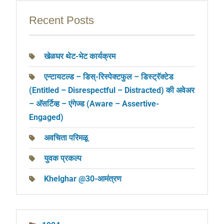
o
p
er
k
Recent Posts
खेळघर थेट-भेट कार्यक्रम
एन्टायटल्ड – डिस्-रिस्पेक्टफुल – डिस्ट्रॅक्टेड
(Entitled – Disrespectful – Distracted) की अवेअर
– अ‍ॅसर्टिव्ह – एंगेज्ड (Aware – Assertive-
Engaged)
अवचिता परिमळू
युवक प्रकल्प
Khelghar @30-आमंत्रण