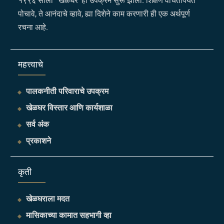
१९९६ साली ‘ खेळघर’ हा उपक्रम सुरू झाला. शिक्षण वंचितांपर्यंत
पोचावे, ते आनंदाचे व्हावे, ह्या दिशेने काम करणारी ही एक अर्थपूर्ण
रचना आहे.
महत्त्वाचे
पालकनीती परिवाराचे उपक्रम
खेळघर विस्तार आणि कार्यशाळा
सर्व अंक
प्रकाशने
​कृती
खेळघराला मदत
मासिकाच्या कामात सहभागी व्हा