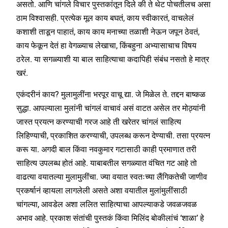
असतो. आणि चांगले विचार पुस्तकांतून दिले की ते थेट पोचतीलच असा
ठाम विश्वासही. प्रत्येक मूल काय बघतं, काय स्वीकारतं, वाचलेलं
कशाशी ताडून पाहातं, काय काय मनाच्या तळाशी नेऊन जपून ठेवतं,
काय फेकून देतं हा वेगळ्याच लेखाचा, किंबहुना अभ्यासाचाच विषय
ठरेल. या सगळ्याशी या बाल साहित्याचा कदापिही संबंध नसतो हे मात्र
खरं.
एकंदरीनं काय? मुलामुलींना भरपूर वाचू द्या. जे मिळेल ते. तद्दन बाष्कळ
सुद्धा. आपल्याला मुलांनी चांगलं वाचावं असं वाटत असेल तर मोठ्यांनी
जास्त प्रयत्न करण्याची गरज आहे ती खरेतर चांगलं साहित्य
लिहिण्याची, प्रकाशित करण्याची, उपलब्ध करून देण्याची. तसा प्रयत्न
करू या. अगदी बाल किंवा नवकुमार गटासाठी काही प्रमाणात तरी
साहित्य उपलब्ध होतं आहे. याबाबतील सगळ्यात वंचित गट आहे तो
वाढत्या वयातल्या मुलामुलींचा. ज्या वयात स्वतःच्या लैंगिकतेची जाणीव
प्रकर्षानं व्हायला लागलेली असते अशा वयातील मुलांमुलींसाठी
चांगल्या, आवडेल अशा ललित साहित्याचा आपल्याकडे जवळजवळ
अभाव आहे. प्रकाश संतांची पुस्तकं किंवा मिलिंद बोकीलांचं ‘शाळा’ हे