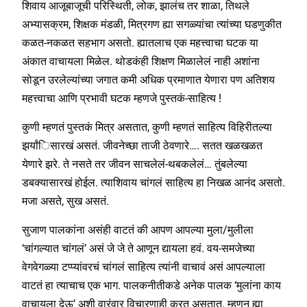
शिवाय आजूबाजूची परिस्थिती, लोक, झालंच तर शाळा, तिथले
अभ्यासक्रम, शिक्षक मंडळी, मित्रगण ह्या सगळ्यांचा त्यांच्या घडणुकीत
कळत-नकळत सहभाग असतो. ह्यातलाच एक महत्त्वाचा घटक या
अंकात वाचायला मिळेल. थोडकंही शिक्षण मिळालेलं नाही अशांना
सोडून उरलेल्यांच्या जगात कमी अधिक प्रमाणात येणारा पण अतिशय
महत्त्वाचा आणि प्रभावी घटक म्हणजे पुस्तकं-साहित्य !
कुणी म्हणतं पुस्तकं मित्र असतात, कुणी म्हणतं साहित्य विहिरीतल्या
झर्यांिसारखं असतं. जीवनेच्छा ताजी ठेवणारे…. सतत खळखळत
येणारे झरे. ते नसते तर जीवन साचलेलं-थबकलेलं… तुंबलेल्या
डबक्यासारखं होईल. त्याशिवाय चांगलं साहित्य हा निखळ आनंद असतो.
मजा असते, सुख असतं.
सुजाण पालकांना असंही वाटतं की आपण आपल्या मुला/मुलीला
‘चांगल्यात चांगलं’ असं जे जे ते आणून द्यायला हवं. वय-समजेच्या
वेगवेगळ्या टप्प्यांवरचं चांगलं साहित्य त्यांनी वाचावं असं आपल्याला
वाटतं हा त्याचाच एक भाग. पालकनीतीकडे अनेक पालक ‘मुलांना काय
वाचायला देऊ’ अशी वारंवार विचारणाही करत असतात. म्हणून ह्या