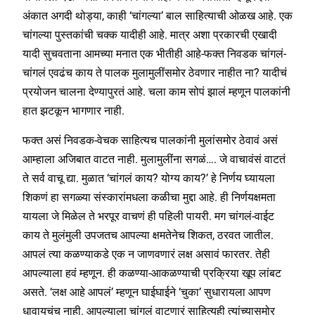
अंकात अगदी थोड्या, काही ‘चांगल्या’ बाल साहित्याची ओळख आहे. एक
चांगल्या पुस्तकांची चक्क यादीही आहे. मात्र अशा प्रकारची एखादी
यादी सुचवताना आमच्या मनात एक भीतीही आहे-फक्त निवडक चांगलं-
चांगलं एवढंच काय ते पालक मुलामुलींसमोर ठेवणार नाहीत ना? यादीचं
प्रयोजन चालना देण्यापुरतं आहे. चला काम सोपं झालं म्हणून पालकांनी
हात झटकून भागणार नाही.
फक्त असं निवडक-वेचक साहित्यच पालकांनी मुलांसमोर ठेवावं असं
आम्हाला अजिबात वाटत नाही. मुलामुलींना सगळं…. जे वाचावंसं वाटतं
ते सर्व वाचू द्या. मुळात ‘चांगलं काय? योग्य काय?’ हे निर्णय घ्यायला
शिकणं हा सगळ्या संस्कारांमधला कळीचा मुद्दा आहे. ही निर्णयक्षमता
यायला जे मिळेल ते भरपूर वाचणं ही पहिली पायरी. मग चांगलं-वाईट
काय ते मुलंमुली उपजतच आपल्या क्षमतेनेच शिकत, ठरवत जातील.
आपलं त्या कळण्याकडे एक न जाणवणारं लक्ष असावं फारतर. तेही
आपल्याला हवं म्हणून. ही कळण्या-आकळण्याची प्रक्रिया खूप लांबट
असते. ‘लक्ष आहे आपलं’ म्हणून घाईघाईने ‘चुका’ सुधारायला आपण
धावायचंच नाही. आपल्याला चांगलं वाटणारं साहित्यही त्यांच्यासमोर