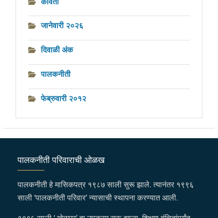
कविता
जानेवारी २०२६
दिवाळी अंक
पालकनीती
फेब्रुवारी २०१२
पालकनीती परिवाराची ओळख
पालकनीती हे मासिकपत्र १९८७ साली सुरू झाले. त्यानंतर १९९६
साली ‘पालकनीती परिवार’ न्यासाची स्थापना करण्यात आली.