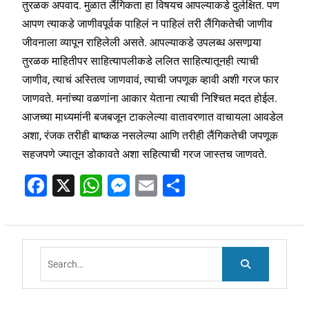
तुरळक अपवाद. मुळात लैंगिकता हा विषयच आपल्याकडे दुर्लक्षित. पण
आपण त्याकडे जाणीवपूर्वक पाहिलं न पाहिलं तरी लैंगिकतेची जाणीव
जीवनाला व्यापून राहिलेली असते. आपल्याकडे उपलब्ध असणार्‍या
तुरळक माहितीपर साहित्यापलीकडे ललित साहित्यातूनही त्याची
जाणीव, त्याचं अस्तित्व जाणवावं, त्याची जपणूक व्हावी अशी गरज फार
जाणवते. मनांच्या वळणांना आकार येताना त्याची निश्चित मदत होईल.
आजच्या माध्यमांनी बजबजून टाकलेल्या वातावरणात वाचायला आवडेल
अशा, रंजक तरीही बाष्कळ नसलेल्या आणि तरीही लैंगिकतेची जपणूक
सहजपणे ज्यातून डोकावते अशा सहित्याची गरज जास्तच जाणवते.
F
X
W
M
E
S
a
h
e
m
h
c
at
ss
ai
ar
e
s
e
l
e
Search
b
A
n
for:
o
p
g