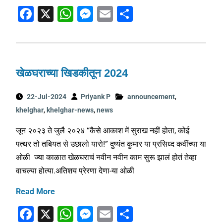
F
X
W
M
E
S
a
h
e
m
h
c
at
ss
ai
ar
e
s
e
l
e
खेळघराच्या खिडकीतून 2024
b
A
n
o
p
g
22-Jul-2024
Priyank P
announcement
,
o
p
er
khelghar
,
khelghar-news
,
news
k
जून २०२३ ते जुलै २०२४ “कैसे आकाश में सुराख नहीं होता, कोई
पत्थर तो तबियत से उछालो यारो!” दुष्यंत कुमार या प्रसिध्द कवींच्या या
ओळी ज्या काळात खेळघराचं नवीन नवीन काम सुरू झालं होतं तेव्हा
वाचल्या होत्या.अतिशय प्रेरणा देणा-या ओळी
Read More
F
X
W
M
E
S