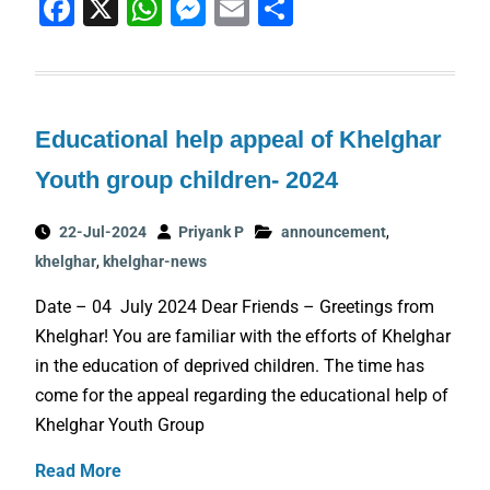
F
X
W
M
E
S
a
h
e
m
h
c
at
ss
ai
ar
e
s
e
l
e
Educational help appeal of Khelghar
b
A
n
o
p
g
Youth group children- 2024
o
p
er
22-Jul-2024
Priyank P
announcement
,
k
khelghar
,
khelghar-news
Date – 04 July 2024 Dear Friends – Greetings from
Khelghar! You are familiar with the efforts of Khelghar
in the education of deprived children. The time has
come for the appeal regarding the educational help of
Khelghar Youth Group
Read More