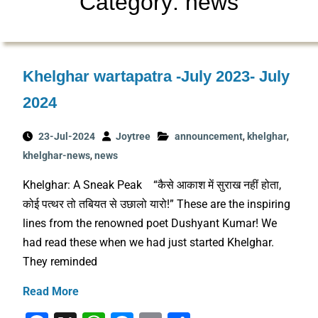
Category: news
Khelghar wartapatra -July 2023- July
2024
23-Jul-2024
Joytree
announcement
,
khelghar
,
khelghar-news
,
news
Khelghar: A Sneak Peak “कैसे आकाश में सुराख नहीं होता,
कोई पत्थर तो तबियत से उछालो यारो!” These are the inspiring
lines from the renowned poet Dushyant Kumar! We
had read these when we had just started Khelghar.
They reminded
Read More