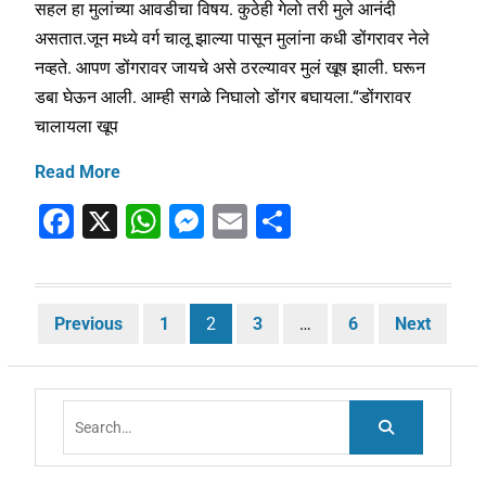
सहल हा मुलांच्या आवडीचा विषय. कुठेही गेलो तरी मुले आनंदी
असतात.जून मध्ये वर्ग चालू झाल्या पासून मुलांना कधी डोंगरावर नेले
नव्हते. आपण डोंगरावर जायचे असे ठरल्यावर मुलं खूष झाली. घरून
डबा घेऊन आली. आम्ही सगळे निघालो डोंगर बघायला.“डोंगरावर
चालायला खूप
Read More
F
X
W
M
E
S
a
h
e
m
h
c
at
ss
ai
ar
e
s
e
l
e
Posts
Previous
1
2
3
…
6
Next
b
A
n
pagination
o
p
g
Search
o
p
er
for:
k