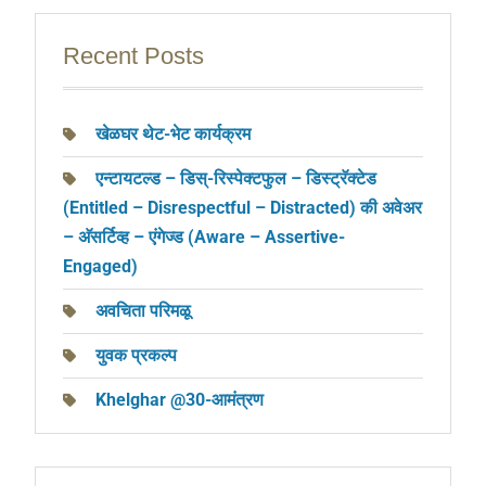
Recent Posts
खेळघर थेट-भेट कार्यक्रम
एन्टायटल्ड – डिस्-रिस्पेक्टफुल – डिस्ट्रॅक्टेड
(Entitled – Disrespectful – Distracted) की अवेअर
– अ‍ॅसर्टिव्ह – एंगेज्ड (Aware – Assertive-
Engaged)
अवचिता परिमळू
युवक प्रकल्प
Khelghar @30-आमंत्रण