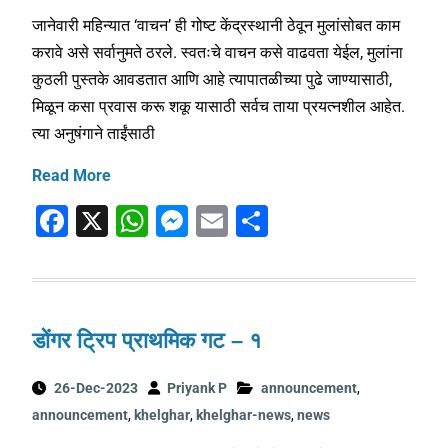
k
जानेवारी महिन्यात ‘वाचन’ ही गोष्ट केंद्रस्थानी ठेवून मुलांसोबत काम
करावे असे सर्वानुमते ठरले. स्वतःचे वाचन कसे वाढवता येईल, मुलांना
कुठली पुस्तके आवडतात आणि आहे त्यापातळीच्या पुढे जाण्यासाठी,
मिळून कसा प्रवास करू शकू यासाठी सर्वच ताया प्रयत्नशील आहेत.
त्या अनुषंगाने ताईंसाठी
Read More
F
X
W
M
E
S
a
h
e
m
h
c
at
ss
ai
ar
e
s
e
l
e
डोंगर ट्रिप प्राथमिक गट – १
b
A
n
o
p
g
26-Dec-2023
Priyank P
announcement
,
o
p
er
announcement
,
khelghar
,
khelghar-news
,
news
k