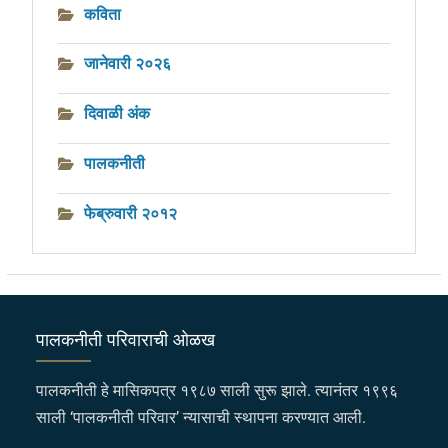
कविता
जानेवारी २०२६
दिवाळी अंक
पालकनीती
फेब्रुवारी २०१२
पालकनीती परिवाराची ओळख
पालकनीती हे मासिकपत्र १९८७ साली सुरू झाले. त्यानंतर १९९६
साली ‘पालकनीती परिवार’ न्यासाची स्थापना करण्यात आली.