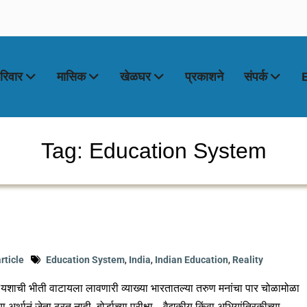
रिवार
मासिक
खेळघर
प्रकाशने
संपर्क
Tag: Education System
rticle
Education System
,
India
,
Indian Education
,
Reality
ा आणि यशाची भीती वाटायला लावणारी व्याख्या भारतातल्या तरुण मनांचा पार चोळामोळा
 अर्थानं जेता ठरत नाही. बोर्डाच्या परीक्षा… वैद्यकीय किंवा अभियांत्रिकीच्या