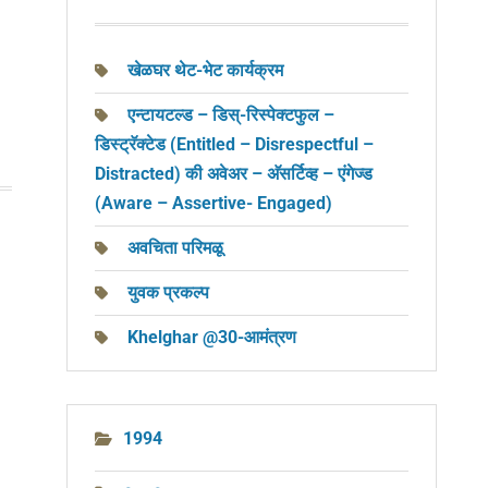
खेळघर थेट-भेट कार्यक्रम
एन्टायटल्ड – डिस्-रिस्पेक्टफुल –
डिस्ट्रॅक्टेड (Entitled – Disrespectful –
Distracted) की अवेअर – अ‍ॅसर्टिव्ह – एंगेज्ड
(Aware – Assertive- Engaged)
अवचिता परिमळू
युवक प्रकल्प
Khelghar @30-आमंत्रण
1994