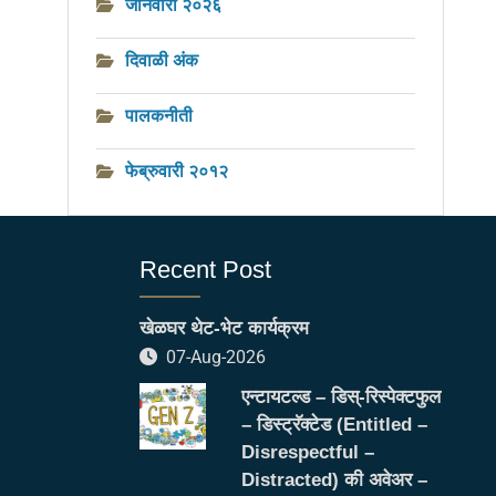
जानेवारी २०२६
दिवाळी अंक
पालकनीती
फेब्रुवारी २०१२
Recent Post
खेळघर थेट-भेट कार्यक्रम
07-Aug-2026
एन्टायटल्ड – डिस्-रिस्पेक्टफुल
– डिस्ट्रॅक्टेड (Entitled –
Disrespectful –
Distracted) की अवेअर –