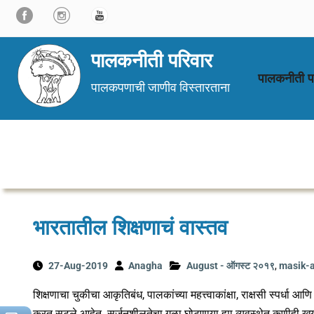
Skip
to
content
पालकनीती परिवार
पालकनीती प
पालकपणाची जाणीव विस्तारताना
भारतातील शिक्षणाचं वास्तव
27-Aug-2019
Anagha
August - ऑगस्ट २०१९
,
masik-a
शिक्षणाचा चुकीचा आकृतिबंध, पालकांच्या महत्त्वाकांक्षा, राक्षसी स्पर्ध
करत सुटले आहेत. सर्जनशीलतेचा गळा घोटणार्‍या ह्या व्यवस्थेत कुणीही खर्‍या