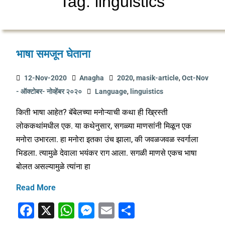
Tag: linguistics
भाषा समजून घेताना
12-Nov-2020
Anagha
2020
,
masik-article
,
Oct-Nov
- ऑक्टोबर- नोव्हेंबर २०२०
Language
,
linguistics
किती भाषा आहेत? बॅबेलच्या मनोऱ्याची कथा ही ख्रिस्ती
लोककथांमधील एक. या कथेनुसार, सगळ्या माणसांनी मिळून एक
मनोरा उभारला. हा मनोरा इतका उंच झाला, की जवळजवळ स्वर्गाला
भिडला. त्यामुळे देवाला भयंकर राग आला. सगळी माणसे एकच भाषा
बोलत असल्यामुळे त्यांना हा
Read More
F
X
W
M
E
S