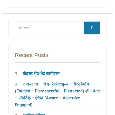
a
h
e
m
h
c
at
ss
ai
ar
e
s
e
l
e
b
A
n
Search
o
p
g
for:
o
p
er
k
Recent Posts
खेळघर थेट-भेट कार्यक्रम
एन्टायटल्ड – डिस्-रिस्पेक्टफुल – डिस्ट्रॅक्टेड
(Entitled – Disrespectful – Distracted) की अवेअर
– अ‍ॅसर्टिव्ह – एंगेज्ड (Aware – Assertive-
Engaged)